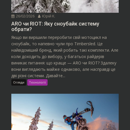
26/02/2026
Юрій К.
ARO чи RIOT: Яку сноубайк систему
обрати?
Якщо ви вирішили переробити свій мотоцикл на
сноубайк, то напевно чули про Timbersled. Це
найвідоміший бренд, який робить такі комплекти. Але
коли доходить до вибору, у багатьох райдерів
виникає питання: що краще — ARO чи RIOT? Здалеку
вони виглядають майже однаково, але насправді це
дві різні системи. Давайте...
Огляди
Технології