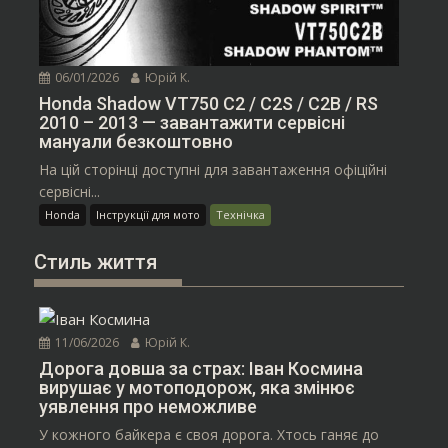
06/01/2026
Юрій К.
Honda Shadow VT750 C2 / C2S / C2B / RS
2010 – 2013 — завантажити сервісні
мануали безкоштовно
На цій сторінці доступні для завантаження офіційні
сервісні...
Honda
Інструкції для мото
Технічка
Стиль життя
11/06/2026
Юрій К.
Дорога довша за страх: Іван Космина
вирушає у мотоподорож, яка змінює
уявлення про неможливе
У кожного байкера є своя дорога. Хтось ганяє до