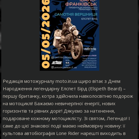
Редакція мотожурналу moto.in.ua щиро вітає з Днем
Народження легендарну Елспет Бірд (Elspeth Beard) –
першу британку, котра здійснила навколосвітню подорож
на мотоциклі! Бажаємо невичерпної енергії, нових
горизонтів та рівних доріг! Дякуємо за натхнення,
подароване кожному мотоциклісту. Зі святом, Легендо! І
саме до цієї знакової події маємо неймовірну новину: її
культова автобіографія Lone Rider нарешті виходить в