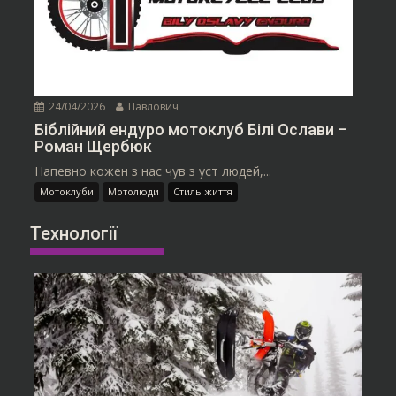
24/04/2026
Павлович
Біблійний ендуро мотоклуб Білі Ослави –
Роман Щербюк
Напевно кожен з нас чув з уст людей,...
Мотоклуби
Мотолюди
Стиль життя
Технології