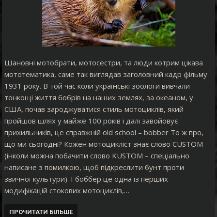
Шановні мотобрати, мотосестри, та люди котрим цікава
мототематика, саме так виглядав заголовний кадр фільму
1931 року. В той час коли українські зоологи вивчали
тонкощі життя бобрів на наших землях, за океаном, у
США, почав зароджуватися стиль мотоциклів, який
пройшов шлях у майже 100 років і далі завойовує
прихильників, це справжній old school – bobber То ж про,
що ми сьогодні? Кожен мотоцикліст знає слово CUSTOM
(інколи можна побачити слово KUSTOM – спеціально
написане з помилкою, щоб підкреслити бунт проти
звичної культури). І боббер це одна із перших
модифікацій стокових мотоциклів,…
ПРОЧИТАТИ БІЛЬШЕ