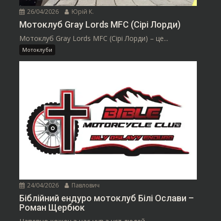
26/04/2026
Юрій К.
Мотоклуб Gray Lords MFC (Сірі Лорди)
Мотоклуб Gray Lords MFC (Сірі Лорди) – це...
Мотоклуби
24/04/2026
Павлович
Біблійний ендуро мотоклуб Білі Ослави –
Роман Щербюк