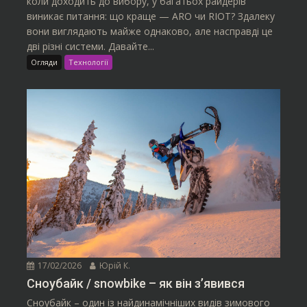
коли доходить до вибору, у багатьох райдерів
виникає питання: що краще — ARO чи RIOT? Здалеку
вони виглядають майже однаково, але насправді це
дві різні системи. Давайте...
Огляди
Технології
17/02/2026
Юрій К.
Сноубайк / snowbike – як він з’явився
Сноубайк – один із найдинамічніших видів зимового