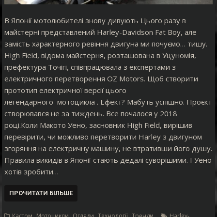
В Японії мотолюбителі знову дивують Цього разу в
майстерні представлений Harley-Davidson Fat Boy, але
замість характерного ревіння двигуна ми почуємо… тишу.
High Field, відома майстерня, розташована в Уцуномія,
префектура Точігі, співпрацювала з експертами з
електричного перетворення OZ Motors. Щоб створити
прототип електричної версії цього
легендарного мотоцикла . Ефект? Мабуть успішно. Проєкт
створювався не за тиждень. Все почалося у 2018
році.Коли Макото Уено, засновник High Field, вирішив
перевірити, чи можливо перетворити Harley з двигуном
згоряння на електричну машину, не втративши його душу.
Правила викидів в Японії стають дедалі суворішими. І Уено
хотів зробити…
ПРОЧИТАТИ БІЛЬШЕ
,
,
,
,
Кастом
Мотоцикли
Огляди
Технології
Тренди
Harley-