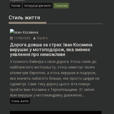
Honda
Інструкції для мото
Технічка
Стиль життя
11/06/2026
Юрій К.
Дорога довша за страх: Іван Космина
вирушає у мотоподорож, яка змінює
уявлення про неможливе
У кожного байкера є своя дорога. Хтось ганяє до
найближчого мотозльоту, хтось намотує тисячі
кілометрів Європою, а хтось вирушає в подорож,
яка значить набагато більше, ніж просто цифри на
одометрі. Саме таку дорогу цього літа планує
пройти Іван Космина з Тернопільщини. 31 липня
Іван вирушає у мотомандрівку довжиною...
Стиль життя