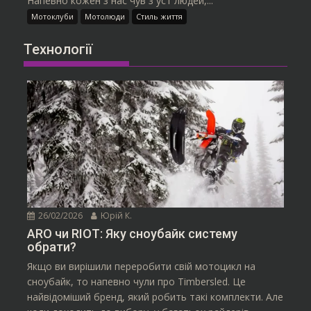
Напевно кожен з нас чув з уст людей,...
Мотоклуби
Мотолюди
Стиль життя
Технології
26/02/2026
Юрій К.
ARO чи RIOT: Яку сноубайк систему
обрати?
Якщо ви вирішили переробити свій мотоцикл на
сноубайк, то напевно чули про Timbersled. Це
найвідоміший бренд, який робить такі комплекти. Але