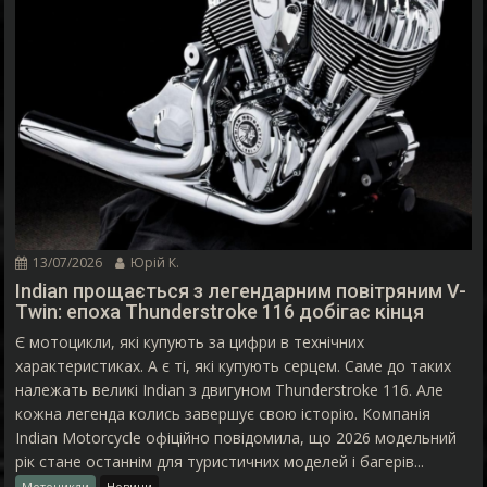
13/07/2026
Юрій К.
Indian прощається з легендарним повітряним V-
Twin: епоха Thunderstroke 116 добігає кінця
Є мотоцикли, які купують за цифри в технічних
характеристиках. А є ті, які купують серцем. Саме до таких
належать великі Indian з двигуном Thunderstroke 116. Але
кожна легенда колись завершує свою історію. Компанія
Indian Motorcycle офіційно повідомила, що 2026 модельний
рік стане останнім для туристичних моделей і багерів...
Мотоцикли
Новини