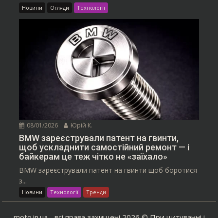
Новини
Огляди
Технології
08/01/2026
Юрій К.
BMW зареєстрували патент на гвинти,
щоб ускладнити самостійний ремонт — і
байкерам це теж чітко не «заїхало»
BMW зареєстрували патент на гвинти щоб боротися
з...
Новини
Технології
Тренди
moto.in.ua - всі права захищені 2026 © При цитуванні і