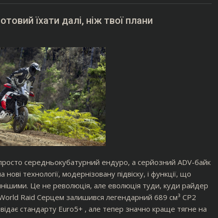
отовий їхати далі, ніж твої плани
 просто середньокубатурний ендуро, а серйозний ADV-байк
нові технології, модернізовану підвіску, і функції, що
нішими. Це не революція, але еволюція туди, куди райдер
 World Raid Серцем залишився легендарний 689 см³ CP2
відає стандарту Euro5+ , але тепер значно краще тягне на