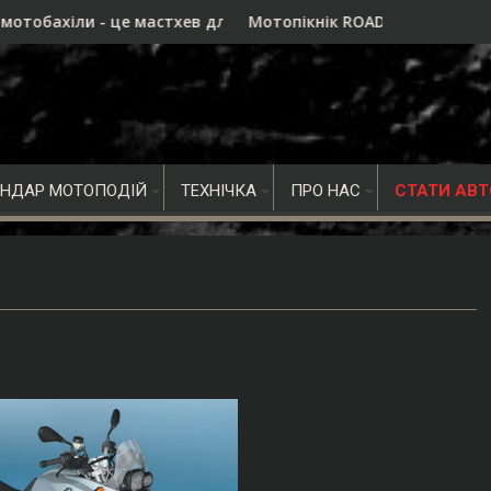
астхев для дальнобою, а не просто ще один аксесуар
Мотопікнік ROADSIDE 2026 в Івано-Франківську - 
ЕНДАР МОТОПОДІЙ
ТЕХНІЧКА
ПРО НАС
СТАТИ АВ