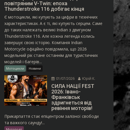
повітряним V-Twin: епоха
Thunderstroke 116 добігає кінця
Є мотоцикли, які купують за цифри в технічних
характеристиках. А є ті, які купують серцем. Саме
до таких належать великі Indian з двигуном
Thunderstroke 116. Але кожна легенда колись
завершує свою історію. Компанія Indian
Motorcycle офіційно повідомила, що 2026
модельний рік стане останнім для туристичних
моделей і багерів...
Мотоцикли
Новини
01/07/2026
Юрій К.
СИЛА НАЦІЇ FEST
2026: Івано-
Франківськ
здригнеться від
ревіння моторів!
Прикарпаття стає епіцентром залізної свободи
та важкого саунду!...
Мотоподії