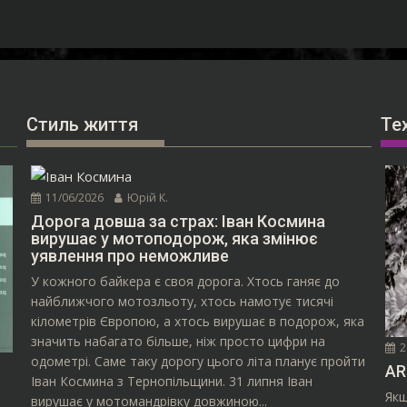
Стиль життя
Те
11/06/2026
Юрій К.
Дорога довша за страх: Іван Космина
вирушає у мотоподорож, яка змінює
уявлення про неможливе
У кожного байкера є своя дорога. Хтось ганяє до
найближчого мотозльоту, хтось намотує тисячі
кілометрів Європою, а хтось вирушає в подорож, яка
значить набагато більше, ніж просто цифри на
2
одометрі. Саме таку дорогу цього літа планує пройти
AR
Іван Космина з Тернопільщини. 31 липня Іван
Якщ
вирушає у мотомандрівку довжиною...