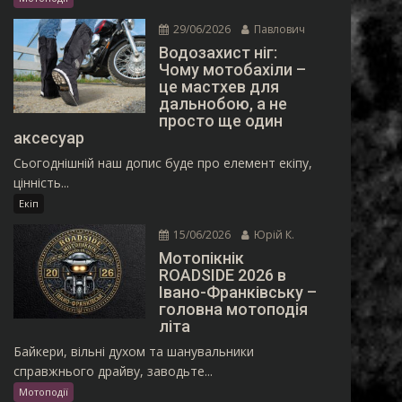
29/06/2026
Павлович
Водозахист ніг:
Чому мотобахіли –
це мастхев для
дальнобою, а не
просто ще один
аксесуар
Сьогоднішній наш допис буде про елемент екіпу,
цінність...
Екіп
15/06/2026
Юрій К.
Мотопікнік
ROADSIDE 2026 в
Івано-Франківську –
головна мотоподія
літа
Байкери, вільні духом та шанувальники
справжнього драйву, заводьте...
Мотоподії