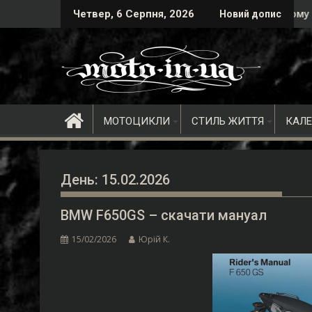
Skip
ає кінця
нківськ здригнеться від ревіння моторів!
Водозахист ніг: Чому мотобахіли - це м
Четвер, 6 Серпня, 2026
Новий допис
to
content
МОТОЦИКЛИ
СТИЛЬ ЖИТТЯ
КАЛ
День:
15.02.2026
BMW F650GS – скачати мануал
15/02/2026
Юрій К.