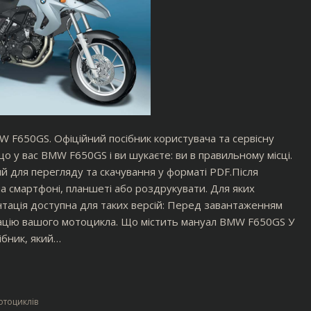
W F650GS. Офіційний посібник користувача та сервісну
 у вас BMW F650GS і ви шукаєте: ви в правильному місці.
для перегляду та скачування у форматі PDF.Після
 смартфоні, планшеті або роздрукувати. Для яких
ація доступна для таких версій: Перед завантаженням
кацію вашого мотоцикла. Що містить мануал BMW F650GS У
ібник, який…
мотоциклів