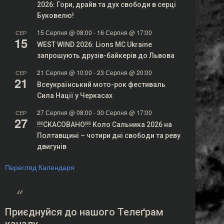
2026: Гори, драйв та дух свободи в серці
Буковелю!
15 Серпня @ 08:00
-
16 Серпня @ 17:00
СЕР
15
WEST WIND 2026: Lions MC Ukraine
запрошують друзів-байкерів до Львова
21 Серпня @ 10:00
-
23 Серпня @ 20:00
СЕР
21
Всеукраїнський мото-рок фестиваль
Сила Нації у Черкасах
27 Серпня @ 08:00
-
30 Серпня @ 17:00
СЕР
27
!!!СКАСОВАНО!!! Коло Сальника 2026 на
Полтавщині – чотири дні свободи та реву
двигунів
Перегляд Календаря
Приєднуйся до нашого Телеґрам
каналу