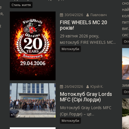
сно
Стиль життя
е
най
я,
30/04/2026
Павлович
кол
пит
FIRE WHEELS MC 20
R
років!
виг
сис
29 квітня 2026 року,
Ог
мотоклуб FIRE WHEELS MC...
Мотоклуби
зим
26/04/2026
Юрій К.
Ог
Мотоклуб Gray Lords
MFC (Сірі Лорди)
Мотоклуб Gray Lords MFC
(Сірі Лорди) – це...
Мотоклуби