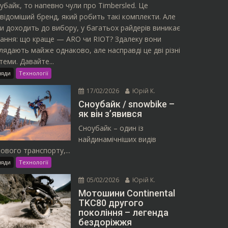
убайк, то напевно чули про Timbersled. Це
відоміший бренд, який робить такі комплекти. Але
и доходить до вибору, у багатьох райдерів виникає
ання: що краще — ARO чи RIOT? Здалеку вони
лядають майже однаково, але насправді це дві різні
теми. Давайте...
ляди
Технології
17/02/2026
Юрій К.
Сноубайк / snowbike –
як він з’явився
Сноубайк – один із
найдинамічніших видів
ового транспорту,...
ляди
Технології
05/02/2026
Юрій К.
Мотошини Continental
TKC80 другого
покоління – легенда
бездоріжжя