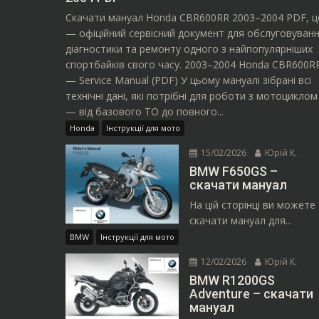
Скачати мануал Honda CBR600RR 2003–2004 PDF, ц
— офіційний сервісний документ для обслуговуванн
діагностики та ремонту одного з найпопулярніших
спортбайків свого часу. 2003–2004 Honda CBR600R
— Service Manual (PDF) У цьому мануалі зібрані всі
технічні дані, які потрібні для роботи з мотоциклом
— від базового ТО до повного...
Honda
Інструкції для мото
15/02/2026
Юрій К.
BMW F650GS –
скачати мануал
На цій сторінці ви можете
скачати мануал для...
BMW
Інструкції для мото
12/02/2026
Юрій К.
BMW R1200GS
Adventure – скачати
мануал