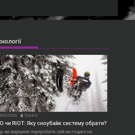
хнології
6/02/2026
Юрій К.
O чи RIOT: Яку сноубайк систему обрати?
о ви вирішили переробити свій мотоцикл на