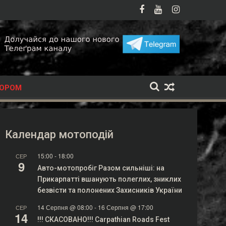
головна мотоподія літа
Мотопатруль у Хмельницькому вперше виїхав на перехв
Indian
ТОРОМ
Календар мотоподій
15:00
-
18:00
СЕР
9
Авто-мотопробіг Разом сильніші: на
Прикарпатті вшанують полеглих, зниклих
безвісти та полонених Захисників України
14 Серпня @ 08:00
-
16 Серпня @ 17:00
СЕР
14
!!! СКАСОВАНО!!! Carpathian Roads Fest