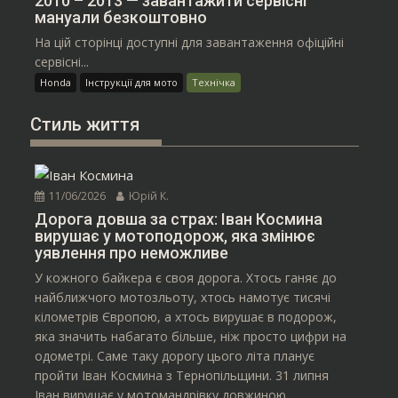
2010 – 2013 — завантажити сервісні
мануали безкоштовно
На цій сторінці доступні для завантаження офіційні
сервісні...
Honda
Інструкції для мото
Технічка
Стиль життя
11/06/2026
Юрій К.
Дорога довша за страх: Іван Космина
вирушає у мотоподорож, яка змінює
уявлення про неможливе
У кожного байкера є своя дорога. Хтось ганяє до
найближчого мотозльоту, хтось намотує тисячі
кілометрів Європою, а хтось вирушає в подорож,
яка значить набагато більше, ніж просто цифри на
одометрі. Саме таку дорогу цього літа планує
пройти Іван Космина з Тернопільщини. 31 липня
Іван вирушає у мотомандрівку довжиною...