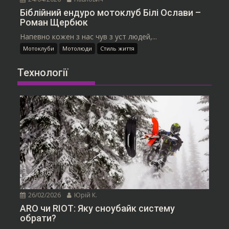
Біблійний ендуро мотоклуб Білі Ослави –
Роман Щербюк
Напевно кожен з нас чув з уст людей,...
Мотоклуби
Мотолюди
Стиль життя
Технології
26/02/2026
Юрій К.
ARO чи RIOT: Яку сноубайк систему
обрати?