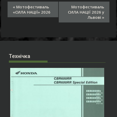
П
«
Мотофестиваль
Мотофестиваль
о
«СИЛА НАЦІЇ» 2026
СИЛА НАЦІЇ 2026 у
д
Львові
»
і
я
н
а
в
і
Технічка
г
а
ц
і
я