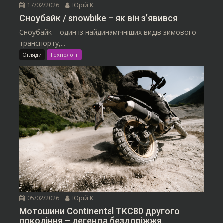
17/02/2026
Юрій К.
Сноубайк / snowbike – як він з’явився
Сноубайк – один із найдинамічніших видів зимового
транспорту,...
Огляди
Технології
05/02/2026
Юрій К.
Мотошини Continental TKC80 другого
покоління – легенда бездоріжжя