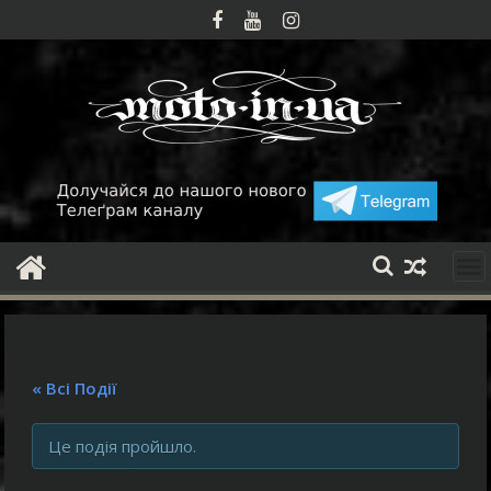
Skip
to
content
« Всі Події
Це подія пройшло.