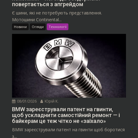
повертається з апгрейдом
Є шини, які не потребують представлення.
Мотошини Continental...
Новини
Огляди
Технології
08/01/2026
Юрій К.
BMW зареєстрували патент на гвинти,
щоб ускладнити самостійний ремонт — і
байкерам це теж чітко не «заїхало»
BMW зареєстрували патент на гвинти щоб боротися
з...