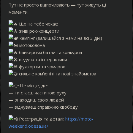
Тут не просто відпочивають — тут живуть ці
моменти.
Що на тебе чекає:
живі рок-концерти
кемпінг (залишайся з нами на всі 3 дні)
мотоколона
байкерські батли та конкурси
ведуча та інтерактиви
фудкорти та ярмарок
сильне ком’юніті та нові знайомства
Це місце, де:
— ти стаєш частиною руху
— знаходиш своїх людей
— відчуваєш справжню свободу
Реєстрація та деталі:
https://moto-
weekend.odesa.ua/