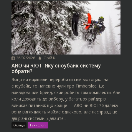
26/02/2026
Юрій К.
ARO чи RIOT: Яку сноубайк систему
обрати?
Якщо ви вирішили переробити свій мотоцикл на
сноубайк, то напевно чули про Timbersled. Це
найвідоміший бренд, який робить такі комплекти. Але
коли доходить до вибору, у багатьох райдерів
виникає питання: що краще — ARO чи RIOT? Здалеку
вони виглядають майже однаково, але насправді це
дві різні системи. Давайте...
Огляди
Технології