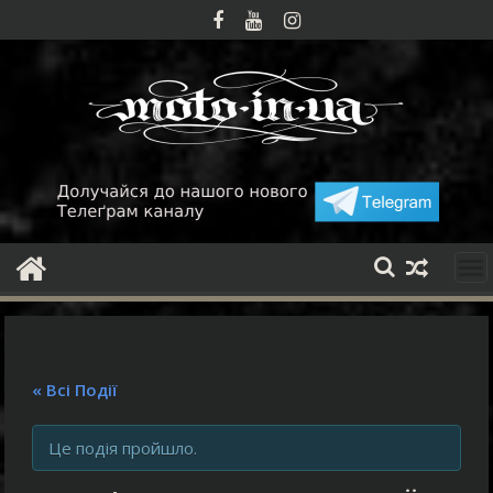
Skip
to
content
« Всі Події
Це подія пройшло.