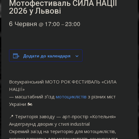
Мотофестиваль СИЛА НАЦІЇ
2026 у Львові
6 Червня
17:00
23:00
@
–
Додати до календаря
Всеукраїнський МОТО РОК ФЕСТИВАЛЬ «СИЛА
НАЦІЇ»
— масштабний зʼїзд
мотоциклістів
з різних міст
України 🏍️
📍 Територія заводу — арт-простір «Котельня»
Андеграунд дворик у стилі industrial
Окремий заїзд на територію для мотоциклістів,
окрема парковка для мотоциклістів, конкурси від