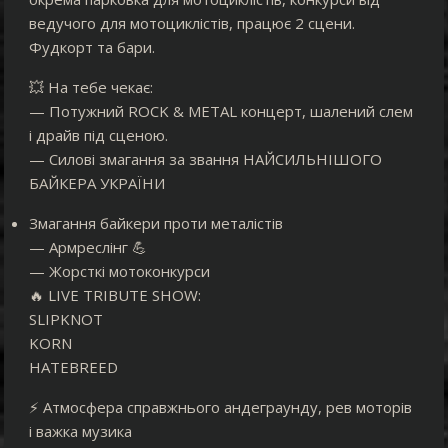
ведучого для мотоциклістів, працює 2 сцени.
Фудкорт та бари.
💥 На тебе чекає:
— Потужний ROCK & METAL концерт, шалений слем
і драйв під сценою.
— Силові змагання за звання НАЙСИЛЬНІШОГО
БАЙКЕРА УКРАЇНИ
Змагання байкери проти металістів
— Армреслінг 💪
— Жорсткі мотоконкурси
🔥 LIVE TRIBUTE SHOW:
SLIPKNOT
KORN
HATEBREED
⚡️ Атмосфера справжнього андеграунду, рев моторів
і важка музика