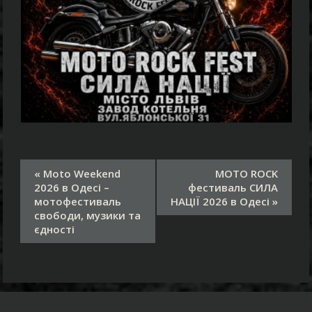
П
«
Moto Weekend
MOTO ROCK
о
2026 в Одесі –
фестиваль СИЛА
д
мотофестиваль
НАЦІЇ 2026 в Одесі
»
і
свободи, музики та
єдності
я
н
а
в
і