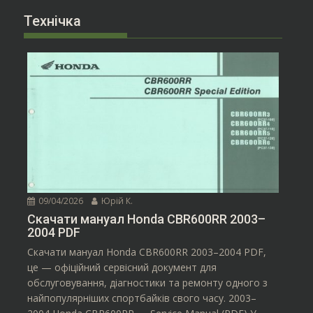
г
Технічка
а
ц
і
я
09/04/2026
Юрій К.
Скачати мануал Honda CBR600RR 2003–
2004 PDF
Скачати мануал Honda CBR600RR 2003–2004 PDF,
це — офіційний сервісний документ для
обслуговування, діагностики та ремонту одного з
найпопулярніших спортбайків свого часу. 2003–