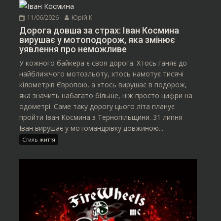
11/06/2026
Юрій К.
Дорога довша за страх: Іван Космина
вирушає у мотоподорож, яка змінює
уявлення про неможливе
У кожного байкера є своя дорога. Хтось ганяє до
найближчого мотозльоту, хтось намотує тисячі
кілометрів Європою, а хтось вирушає в подорож,
яка значить набагато більше, ніж просто цифри на
одометрі. Саме таку дорогу цього літа планує
пройти Іван Космина з Тернопільщини. 31 липня
Іван вирушає у мотомандрівку довжиною...
Стиль життя