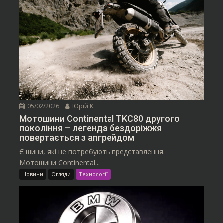
05/02/2026
Юрій К.
Мотошини Continental TKC80 другого
покоління – легенда бездоріжжя
повертається з апгрейдом
Є шини, які не потребують представлення.
Мотошини Continental...
Новини
Огляди
Технології