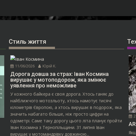
Стиль життя
Те
11/06/2026
Юрій К.
Дорога довша за страх: Іван Космина
вирушає у мотоподорож, яка змінює
уявлення про неможливе
У кожного байкера є своя дорога. Хтось ганяє до
найближчого мотозльоту, хтось намотує тисячі
кілометрів Європою, а хтось вирушає в подорож, яка
значить набагато більше, ніж просто цифри на
2
одометрі. Саме таку дорогу цього літа планує пройти
AR
Іван Космина з Тернопільщини. 31 липня Іван
Якщ
вирушає у мотомандрівку довжиною...