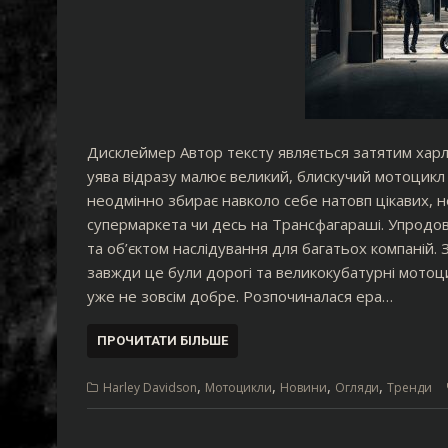
Дисклеймер Автор тексту являється затятим харл
уява відразу малює великий, блискучий мотоцикл 
неодмінно збирає навколо себе натовп цікавих, н
супермаркета чи десь на Трансфагараші. Упродов
та об’єктом наслідування для багатьох компаній. З
завжди це були дорогі та великокубатурні мотоц
уже не зовсім добре. Розпочиналася ера…
ПРОЧИТАТИ БІЛЬШЕ
,
,
,
,
Harley Davidson
Мотоцикли
Новини
Огляди
Тренди