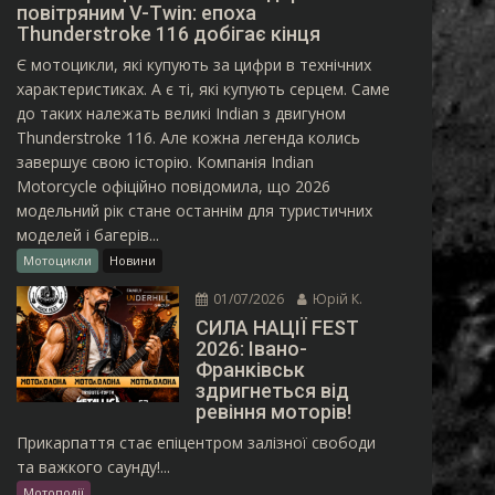
повітряним V-Twin: епоха
Thunderstroke 116 добігає кінця
Є мотоцикли, які купують за цифри в технічних
характеристиках. А є ті, які купують серцем. Саме
до таких належать великі Indian з двигуном
Thunderstroke 116. Але кожна легенда колись
завершує свою історію. Компанія Indian
Motorcycle офіційно повідомила, що 2026
модельний рік стане останнім для туристичних
моделей і багерів...
Мотоцикли
Новини
01/07/2026
Юрій К.
СИЛА НАЦІЇ FEST
2026: Івано-
Франківськ
здригнеться від
ревіння моторів!
Прикарпаття стає епіцентром залізної свободи
та важкого саунду!...
Мотоподії