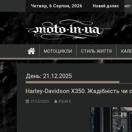
Skip
 добігає кінця
но-Франківськ здригнеться від ревіння моторів!
Водозахист ніг: Чому мотобахіли 
Четвер, 6 Серпня, 2026
Новий допис
to
content
МОТОЦИКЛИ
СТИЛЬ ЖИТТЯ
КАЛ
День:
21.12.2025
Harley-Davidson X350. Жадібність чи 
21/12/2025
Юрій К.