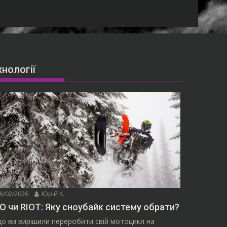
хнології
6/02/2026
Юрій К.
O чи RIOT: Яку сноубайк систему обрати?
о ви вирішили переробити свій мотоцикл на