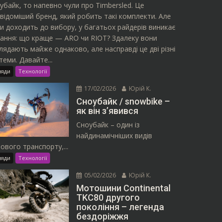
убайк, то напевно чули про Timbersled. Це
відоміший бренд, який робить такі комплекти. Але
и доходить до вибору, у багатьох райдерів виникає
ання: що краще — ARO чи RIOT? Здалеку вони
лядають майже однаково, але насправді це дві різні
теми. Давайте...
ляди
Технології
17/02/2026
Юрій К.
Сноубайк / snowbike –
як він з’явився
Сноубайк – один із
найдинамічніших видів
ового транспорту,...
ляди
Технології
05/02/2026
Юрій К.
Мотошини Continental
TKC80 другого
покоління – легенда
бездоріжжя