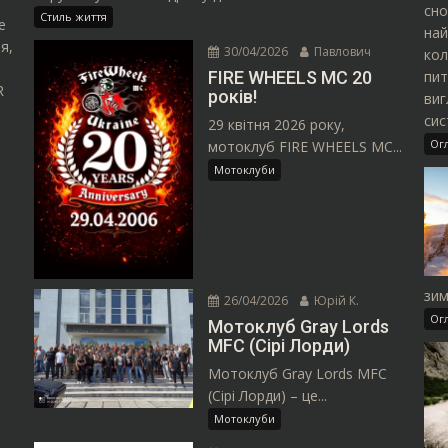
сно
Стиль життя
е
най
я,
30/04/2026
Павлович
кол
пит
FIRE WHEELS MC 20
R
років!
виг
сис
29 квітня 2026 року,
Ог
мотоклуб FIRE WHEELS MC...
Мотоклуби
зим
26/04/2026
Юрій К.
Ог
Мотоклуб Gray Lords
MFC (Сірі Лорди)
Мотоклуб Gray Lords MFC
(Сірі Лорди) – це...
Мотоклуби