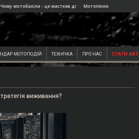
- це мастхев для дальнобою, а не просто ще один аксесуар
Мотопікнік ROADSIDE 2026 в Івано-Франківс
ЕНДАР МОТОПОДІЙ
ТЕХНІЧКА
ПРО НАС
СТАТИ АВ
стратегія виживання?