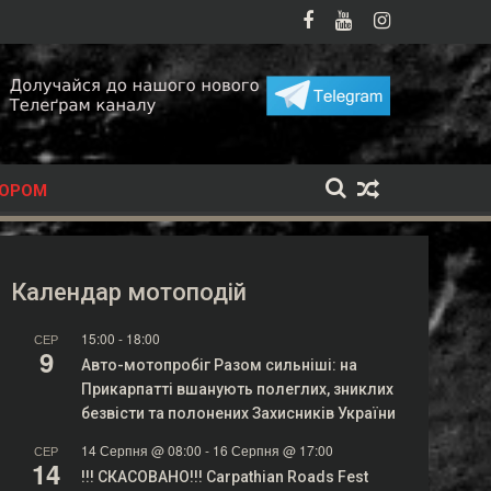
ьку - головна мотоподія літа
Мотопатруль у Хмельницькому вперше виїхав на п
ТОРОМ
Календар мотоподій
15:00
-
18:00
СЕР
9
Авто-мотопробіг Разом сильніші: на
Прикарпатті вшанують полеглих, зниклих
безвісти та полонених Захисників України
14 Серпня @ 08:00
-
16 Серпня @ 17:00
СЕР
14
!!! СКАСОВАНО!!! Carpathian Roads Fest