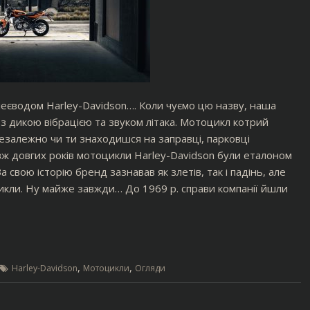
еєводом Harley-Davidson…. Коли чуємо цю назву, наша
з дикою вібрацією та звуком літака. Мотоцикл котрий
езалежно чи ти знаходишся на заправці, парковці
ж довгих років мотоцикли Harley-Davidson були еталоном
а свою історію бренд зазнавав як злетів, так і падінь, але
икли. Ну майже завжди… До 1969 р. справи компанії йшли
,
,
Harley-Davidson
Мотоцикли
Огляди