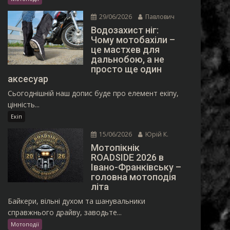
29/06/2026
Павлович
Водозахист ніг:
Чому мотобахіли –
це мастхев для
дальнобою, а не
просто ще один
аксесуар
Сьогоднішній наш допис буде про елемент екіпу,
цінність...
Екіп
15/06/2026
Юрій К.
Мотопікнік
ROADSIDE 2026 в
Івано-Франківську –
головна мотоподія
літа
Байкери, вільні духом та шанувальники
справжнього драйву, заводьте...
Мотоподії