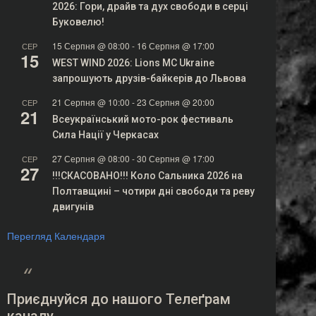
2026: Гори, драйв та дух свободи в серці
Буковелю!
15 Серпня @ 08:00
-
16 Серпня @ 17:00
СЕР
15
WEST WIND 2026: Lions MC Ukraine
запрошують друзів-байкерів до Львова
21 Серпня @ 10:00
-
23 Серпня @ 20:00
СЕР
21
Всеукраїнський мото-рок фестиваль
Сила Нації у Черкасах
27 Серпня @ 08:00
-
30 Серпня @ 17:00
СЕР
27
!!!СКАСОВАНО!!! Коло Сальника 2026 на
Полтавщині – чотири дні свободи та реву
двигунів
Перегляд Календаря
Приєднуйся до нашого Телеґрам
каналу