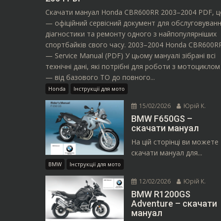
Скачати мануал Honda CBR600RR 2003–2004 PDF, ц
— офіційний сервісний документ для обслуговуванн
діагностики та ремонту одного з найпопулярніших
спортбайків свого часу. 2003–2004 Honda CBR600R
— Service Manual (PDF) У цьому мануалі зібрані всі
технічні дані, які потрібні для роботи з мотоциклом
— від базового ТО до повного...
Honda
Інструкції для мото
15/02/2026
Юрій К.
BMW F650GS –
скачати мануал
На цій сторінці ви можете
скачати мануал для...
BMW
Інструкції для мото
12/02/2026
Юрій К.
BMW R1200GS
Adventure – скачати
мануал