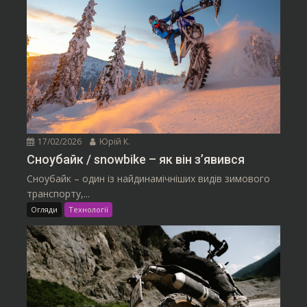
17/02/2026
Юрій К.
Сноубайк / snowbike – як він з’явився
Сноубайк – один із найдинамічніших видів зимового
транспорту,...
Огляди
Технології