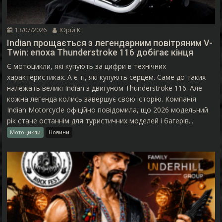
13/07/2026
Юрій К.
Indian прощається з легендарним повітряним V-
Twin: епоха Thunderstroke 116 добігає кінця
Є мотоцикли, які купують за цифри в технічних
характеристиках. А є ті, які купують серцем. Саме до таких
належать великі Indian з двигуном Thunderstroke 116. Але
кожна легенда колись завершує свою історію. Компанія
Indian Motorcycle офіційно повідомила, що 2026 модельний
рік стане останнім для туристичних моделей і багерів...
Мотоцикли
Новини