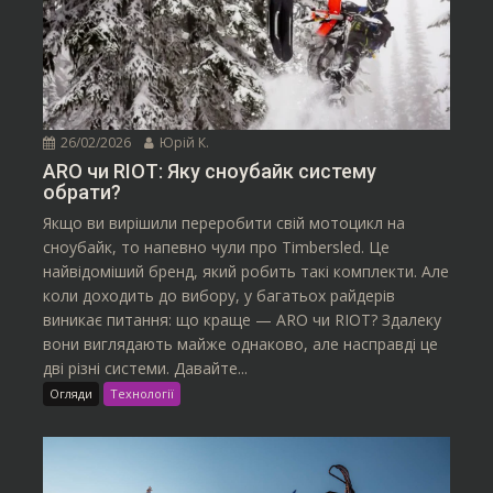
26/02/2026
Юрій К.
ARO чи RIOT: Яку сноубайк систему
обрати?
Якщо ви вирішили переробити свій мотоцикл на
сноубайк, то напевно чули про Timbersled. Це
найвідоміший бренд, який робить такі комплекти. Але
коли доходить до вибору, у багатьох райдерів
виникає питання: що краще — ARO чи RIOT? Здалеку
вони виглядають майже однаково, але насправді це
дві різні системи. Давайте...
Огляди
Технології