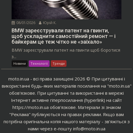
08/01/2026
Юрій К.
BMW зареєстрували патент на гвинти,
щоб ускладнити самостійний ремонт — і
байкерам це теж чітко не «заїхало»
BMW зареєстрували патент на гвинти щоб боротися
з...
Новини
Технології
Тренди
moto.in.ua - всі права захищені 2026 © При цитуванні і
використанні будь-яких матеріалів посилання на "moto.in.ua"
обов'язкове. При цитуванні та використанні в мережі
Інтернет активне гіперпосилання (hyperlink) на сайт
https://moto.in.ua обов'язкове. Матеріали зі знаком
"Реклама" публікуються на правах реклами. Якщо вам
потрібна оригінальна копія нашого матеріалу - зв'яжіться з
нами через е-пошту info@moto.in.ua