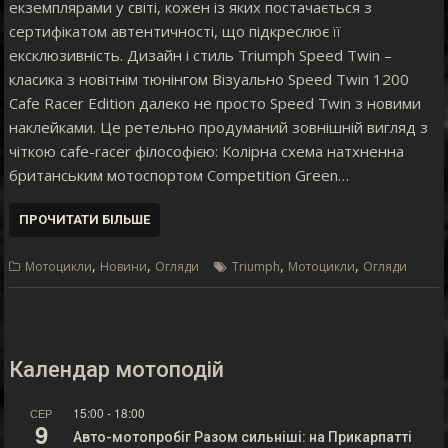
екземплярами у світі, кожен із яких постачається з
сертифікатом автентичності, що підкреслює її
ексклюзивність. Дизайн і стиль Triumph Speed Twin –
класика з новітнім тюнінгом Візуально Speed Twin 1200
Cafe Racer Edition далеко не просто Speed Twin з новими
наклейками. Це ретельно продуманий зовнішній вигляд з
чіткою cafe-racer філософією: Колірна схема натхненна
британським мотоспортом Competition Green…
ПРОЧИТАТИ БІЛЬШЕ
,
,
,
,
Мотоцикли
Новини
Огляди
Triumph
Мотоцикли
Огляди
Календар мотоподій
15:00
-
18:00
СЕР
9
Авто-мотопробіг Разом сильніші: на Прикарпатті