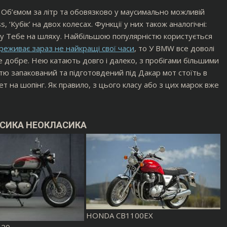
 Об’ємом за літр та обовязково у маусимально можливій
, ‘Кубік’ на двох колесах. Функції у них також аналогічні:
ся у Тебе на шляху. Найбільшою популярністю користується
еживає зараз не найкращі свої часи
, то У BMW все доволі
се добре. Нею катають довго і далеко, з пробігами більшими
стю запакований та підготовдений під Дакар мот стоїть в
ет на шопінг. Як правило, з цього класу або з цих марок вже
АСИКА НЕОКЛАСИКА
HONDA CB1100EX