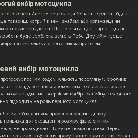
рогий вибір мотоцикла
но чого хочеш. Але ще не до кінця. Ховаєш гордість, йдеш
е товариш, котрий в темі, знайомі або організації чи
м мотоциклів під ключ. Шанси взяти щось гарне і цікаве
ть роботи буде зроблена замість Тебе. Другий мінус це
 товариша шашликами й поїти пивом протягом
евий вибір мотоцикла
 прогресує повним ходом. Кількість переглянутих роликів
шають позаду всіх твоїх двоколісних товаришів, а знання
ати очі не один мотосервіс чи підбірника. Мінусів жодного.
льно підходить на роль першого мотоцикла.
бочий об’єм двигуна прямопропорційні до віку
ь привязка до покращення розміру фізіологічних
жаль, не проводилися. Тому це тільки гіпотеза. Зерно
 А ми виходимо на фінішну пряму. І якщо в дитинстві, юності