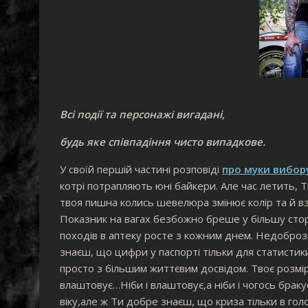
Всі події та персонажі вигадані,
будь яке співпадіння чисто випадкове.
У своїй першій частині розповіді
про муки вибор
котрі потрапляють юні байкери. Але час летить, 
твоя пишна колись шевелюра змінює колір та й вз
Показник на вагах безбожно бреше у більшу сторо
походів в аптеку росте з кожним днем. Недоброз
знаєш, що цифри у паспорті тільки для статистики
просто з більшим життєвим досвідом. Твоє розмі
влаштовує…Ніби і влаштовує,а ніби і чогось бр
віку,але ж Ти добре знаєш, що криза тільки в голо