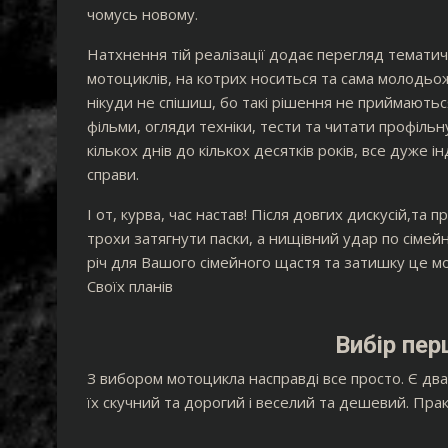
чомусь новому.
Натхнення тій реалізації додає перегляд тематич
мотоциклів, на котрих носиться та сама молодьож
нікуди не спішиш, бо такі рішення не приймають
фільми, огляди техніки, тести та читати профіль
кількох днів до кількох десятків років, все дуже
справи.
І от, курва, час настав! Після довгих дискусій,т
трохи затягнути паски, а нищівний удар по сімей
річ для Вашого сімейного щастя та затишку це м
Своїх планів
Вибір пе
З вибором мотоцикла насправді все просто. Є дв
їх скучний та дорогий і веселий та дешевий. Прак