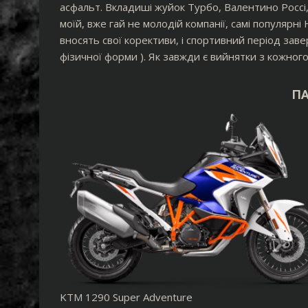
асфальт. Вкладиші жуйок Турбо, Валентино Россі
моїй, вже гай не молодій компанії, самі популярн
вносять свої корективи, і спортивний період за
фізичної форми ). Як завжди є вийнятки з кожног
П
KTM 1290 Super Adventure