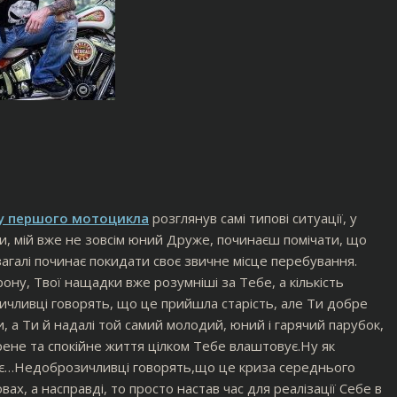
у першого мотоцикла
розглянув самі типові ситуації, у
Ти, мій вже не зовсім юний Друже, починаєш помічати, що
агалі починає покидати своє звичне місце перебування.
ну, Твої нащадки вже розумніші за Тебе, а кількість
ичливці говорять, що це прийшла старість, але Ти добре
, а Ти й надалі той самий молодий, юний і гарячий парубок,
рене та спокійне життя цілком Тебе влаштовує.Ну як
акує…Недоброзичливці говорять,що це криза середнього
вах, а насправді, то просто настав час для реалізації Себе в