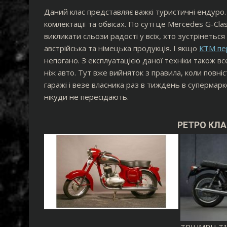
Даний клас представляє важкі туристичні ендуро.
комлектації та обвісах. По суті це Mercedes G-Class
викликати сльози радості у всіх, хто зустрінеть
австрійська та німецька продукція. І якщо
КТМ пер
непогано. З експлуатацією даної техніки також в
ніж авто. Тут вже вийняток з правила, коли повні
гаражі і везе власника раз в тиждень в супермарк
нікуди не пересідають.
РЕТРО КЛ