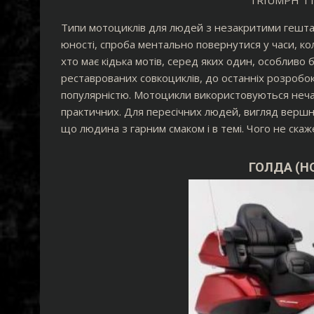
TRIUMPH T
Типи мотоциклів для людей з незакритими гешта
юності, спроба ментально повернутися у часи, ко
хто має кідька мотів, серед яких один, особливо
реставрованих совкоциклів, до останніх розробок
популярністю. Мотоцикли використовуються неча
практичних. Для пересічних людей, вигляд вершник
що людина з гарним смаком і в темі. Чого не скаже
ГОЛДА (HO