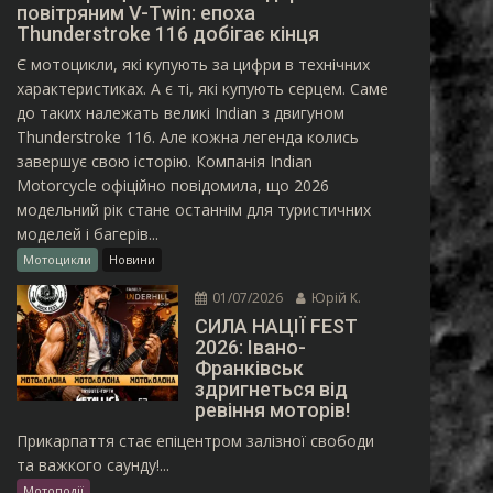
повітряним V-Twin: епоха
Thunderstroke 116 добігає кінця
Є мотоцикли, які купують за цифри в технічних
характеристиках. А є ті, які купують серцем. Саме
до таких належать великі Indian з двигуном
Thunderstroke 116. Але кожна легенда колись
завершує свою історію. Компанія Indian
Motorcycle офіційно повідомила, що 2026
модельний рік стане останнім для туристичних
моделей і багерів...
Мотоцикли
Новини
01/07/2026
Юрій К.
СИЛА НАЦІЇ FEST
2026: Івано-
Франківськ
здригнеться від
ревіння моторів!
Прикарпаття стає епіцентром залізної свободи
та важкого саунду!...
Мотоподії