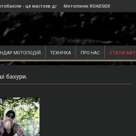
в для дальнобою, а не просто ще один аксесуар
Мотопікнік ROADSIDE 2026 в Івано-Франківську - голов
Мо
ЕНДАР МОТОПОДІЙ
ТЕХНІЧКА
ПРО НАС
СТАТИ АВ
і бахури.