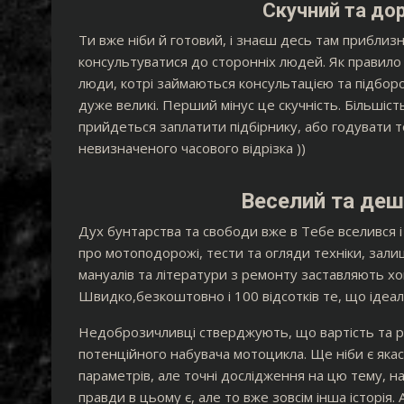
Скучний та до
Ти вже ніби й готовий, і знаєш десь там приблиз
консультуватися до сторонніх людей. Як правило ц
люди, котрі займаються консультацією та підборо
дуже великі. Перший мінус це скучність. Більшіс
прийдеться заплатити підбірнику, або годувати
невизначеного часового відрізка ))
Веселий та деш
Дух бунтарства та свободи вже в Тебе вселився і
про мотоподорожі, тести та огляди техніки, зали
мануалів та літератури з ремонту заставляють хов
Швидко,безкоштовно і 100 відсотків те, що ідеа
Недоброзичливці стверджують, що вартість та ро
потенційного набувача мотоцикла. Ще ніби є якас
параметрів, але точні дослідження на цю тему, на
правди в цьому є, але то вже зовсім інша історія.