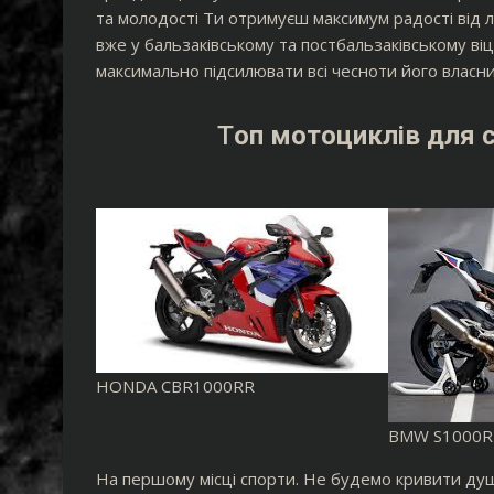
та молодості Ти отримуєш максимум радості від л
вже у бальзаківському та постбальзаківському віці
максимально підсилювати всі чесноти його власн
Т
оп мотоциклів для с
HONDA CBR1000RR
BMW S1000R
На першому місці спорти. Не будемо кривити душ