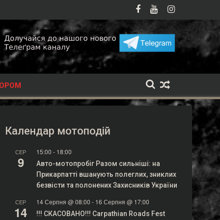
на мотоподія літа
топатруль у Хмельницькому вперше виїхав на перехват
Indian про
ТОРОМ
Календар мотоподій
15:00
-
18:00
СЕР
9
Авто-мотопробіг Разом сильніші: на
Прикарпатті вшанують полеглих, зниклих
безвісти та полонених Захисників України
14 Серпня @ 08:00
-
16 Серпня @ 17:00
СЕР
14
!!! СКАСОВАНО!!! Carpathian Roads Fest