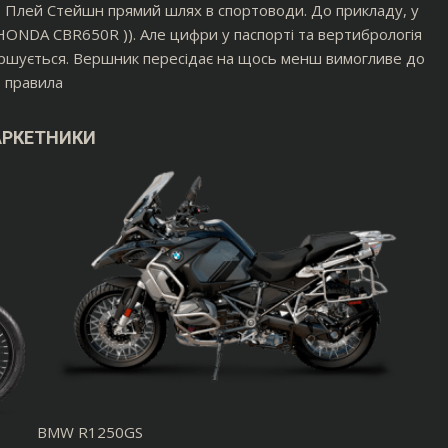
, Плей Стейшн прямий шлях в спортоводи. До прикладу, у
і HONDA CBR650R )). Але цифри у паспорті та вертибрологія
вершується. Вершник пересідає на щось менш вимогливе до
о правила
АРКЕТНИКИ
BMW R1250GS