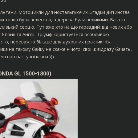
120
льтами. Мотоцикли для ностальгуючих. Згадки дитинства
ли трава була зеленіша, а дерева були великими. Багато
 близький серцю. Тут вже хто на що гараздий: від нових або
 Японії та Англії. Тріумф користується особливою
сто, переважно більше для духовних практик ніж
а на такому байку не скаже нічого, свої ж відразу бачать,
ш про наступні класи )))
NDA GL 1500-1800)