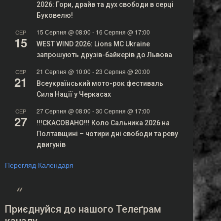
2026: Гори, драйв та дух свободи в серці
Буковелю!
15 Серпня @ 08:00
-
16 Серпня @ 17:00
СЕР
15
WEST WIND 2026: Lions MC Ukraine
запрошують друзів-байкерів до Львова
21 Серпня @ 10:00
-
23 Серпня @ 20:00
СЕР
21
Всеукраїнський мото-рок фестиваль
Сила Нації у Черкасах
27 Серпня @ 08:00
-
30 Серпня @ 17:00
СЕР
27
!!!СКАСОВАНО!!! Коло Сальника 2026 на
Полтавщині – чотири дні свободи та реву
двигунів
Перегляд Календаря
Приєднуйся до нашого Телеґрам
каналу