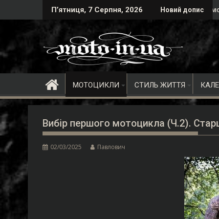
Skip
нця
ьк здригнеться від ревіння моторів!
Водозахист ніг: Чому мотобахіли - це мастхе
П’ятниця, 7 Серпня, 2026
Новий допис
to
content
МОТОЦИКЛИ
СТИЛЬ ЖИТТЯ
КАЛ
Вибір першого мотоцикла (Ч.2). Старш
02/03/2025
Павлович