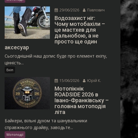
29/06/2026
Павлович
Водозахист ніг:
Чому мотобахіли –
це мастхев для
дальнобою, а не
просто ще один
аксесуар
Сьогоднішній наш допис буде про елемент екіпу,
цінність...
Екіп
15/06/2026
Юрій К.
Мотопікнік
ROADSIDE 2026 в
Івано-Франківську –
головна мотоподія
літа
Байкери, вільні духом та шанувальники
справжнього драйву, заводьте...
Мотоподії