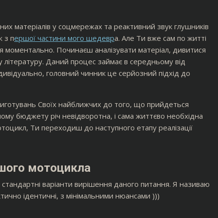
них матеріалів у соцмережах та реактивний звук глушників
 з п
ершої частини мого шедевр
а. Але Ти вже сам по житті
ся моментально. Починаєш аналізувати матеріал, дивитися
ну літературу. Даний процес займає в середньому від
 індивідуально, головний чинник це серйозний підхід до
а приготувань Своїх найближчих до того, що прийдеться
ному бюджету річ невідворотна, і сама життєво необхідна
отоцикл, Ти переходиш до наступного етапу реалізації
ршого мотоцикла
а стандартні варіанти вирішення даного питання. Я називаю
тично ідентичні, з мінімальними нюансами )))