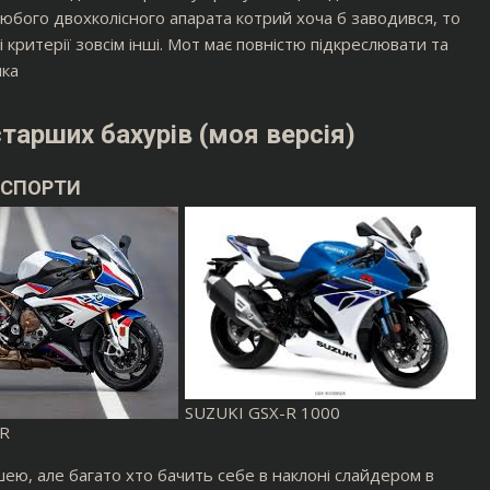
юбого двохколісного апарата котрий хоча б заводився, то
 критерії зовсім інші. Мот має повністю підкреслювати та
ика
тарших бахурів (моя версія)
СПОРТИ
SUZUKI GSX-R 1000
R
ею, але багато хто бачить себе в наклоні слайдером в